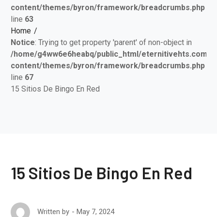
content/themes/byron/framework/breadcrumbs.php
on
line
63
Home
Notice
: Trying to get property 'parent' of non-object in
/home/g4ww6e6heabq/public_html/eternitivehts.com/w
content/themes/byron/framework/breadcrumbs.php
on
line
67
15 Sitios De Bingo En Red
15 Sitios De Bingo En Red
May 7, 2024
Written by