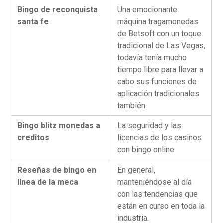
Bingo de reconquista
Una emocionante
santa fe
máquina tragamonedas
de Betsoft con un toque
tradicional de Las Vegas,
todavía tenía mucho
tiempo libre para llevar a
cabo sus funciones de
aplicación tradicionales
también.
Bingo blitz monedas a
La seguridad y las
creditos
licencias de los casinos
con bingo online.
Reseñas de bingo en
En general,
línea de la meca
manteniéndose al día
con las tendencias que
están en curso en toda la
industria.