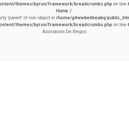
ontent/themes/byron/framework/breadcrumbs.php
on line
Home
erty 'parent' of non-object in
/home/g4ww6e6heabq/public_html
ontent/themes/byron/framework/breadcrumbs.php
on line
Asociación De Bingos