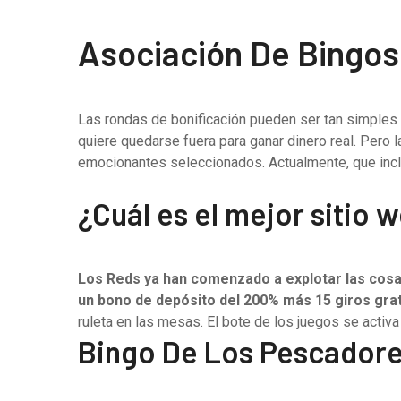
Asociación De Bingos
Las rondas de bonificación pueden ser tan simples c
quiere quedarse fuera para ganar dinero real. Pero 
emocionantes seleccionados. Actualmente, que incl
¿Cuál es el mejor sitio 
Los Reds ya han comenzado a explotar las cosa
un bono de depósito del 200% más 15 giros gra
ruleta en las mesas.
El bote de los juegos se activa
Bingo De Los Pescador