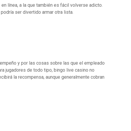
n línea, a la que también es fácil volverse adicto.
dría ser divertido armar otra lista.
esempeño y por las cosas sobre las que el empleado
ra jugadores de todo tipo, bingo live casino no
 recibirá la recompensa, aunque generalmente cobran