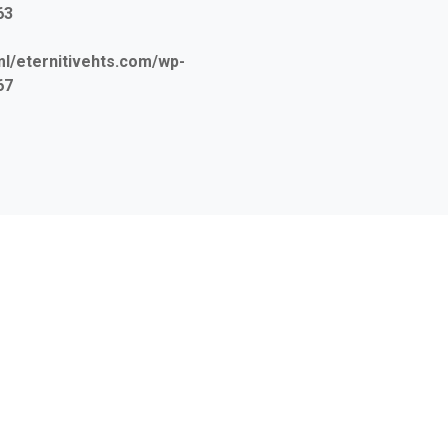
63
/eternitivehts.com/wp-
67