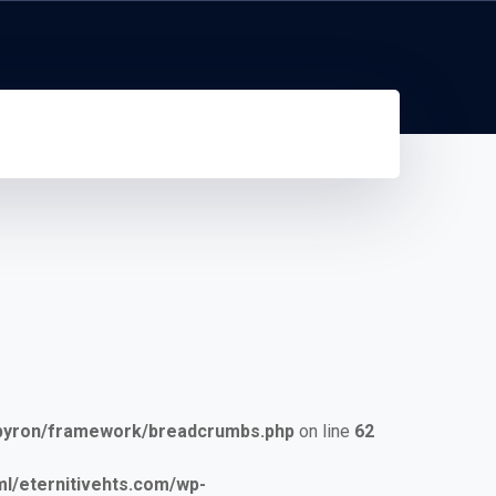
/byron/framework/breadcrumbs.php
on line
62
/eternitivehts.com/wp-