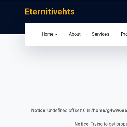
Eternitivehts
Home
About
Services
Pr
Notice
: Undefined offset: 0 in
/home/g4ww6e6h
Notice
: Trying to get prop