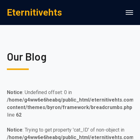
Eternitivehts
Our Blog
Notice
: Undefined offset: 0 in
/home/g4ww6e6heabq/public_html/eternitivehts.com/w
content/themes/byron/framework/breadcrumbs.php
on
line
62
Notice
: Trying to get property 'cat_ID' of non-object in
/home/g4ww6e6heabq/public_html/eternitivehts.com/w