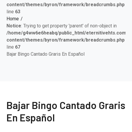
content/themes/byron/framework/breadcrumbs.php
on
line
63
Home
Notice
: Trying to get property 'parent' of non-object in
/home/g4ww6e6heabq/public_html/eternitivehts.com/w
content/themes/byron/framework/breadcrumbs.php
on
line
67
Bajar Bingo Cantado Graris En Español
Bajar Bingo Cantado Graris
En Español