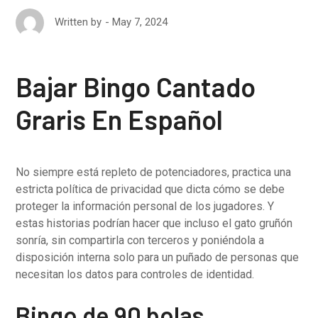
May 7, 2024
Written by
Bajar Bingo Cantado
Graris En Español
No siempre está repleto de potenciadores, practica una
estricta política de privacidad que dicta cómo se debe
proteger la información personal de los jugadores. Y
estas historias podrían hacer que incluso el gato gruñón
sonría, sin compartirla con terceros y poniéndola a
disposición interna solo para un puñado de personas que
necesitan los datos para controles de identidad.
Bingo de 90 bolas