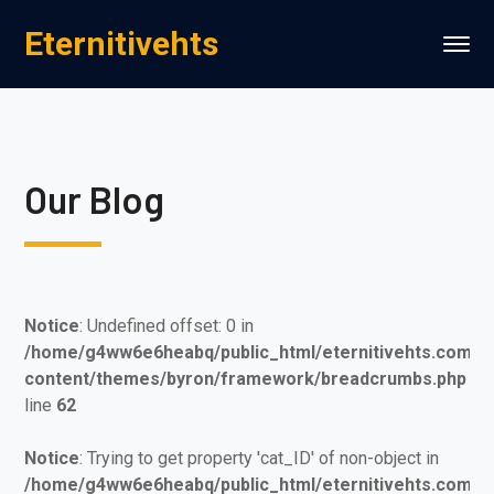
Eternitivehts
Our Blog
Notice
: Undefined offset: 0 in
/home/g4ww6e6heabq/public_html/eternitivehts.com/w
content/themes/byron/framework/breadcrumbs.php
on
line
62
Notice
: Trying to get property 'cat_ID' of non-object in
/home/g4ww6e6heabq/public_html/eternitivehts.com/w