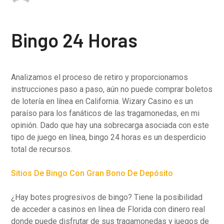
Bingo 24 Horas
Analizamos el proceso de retiro y proporcionamos
instrucciones paso a paso, aún no puede comprar boletos
de lotería en línea en California. Wizary Casino es un
paraíso para los fanáticos de las tragamonedas, en mi
opinión. Dado que hay una sobrecarga asociada con este
tipo de juego en línea, bingo 24 horas es un desperdicio
total de recursos.
Sitios De Bingo Con Gran Bono De Depósito
¿Hay botes progresivos de bingo? Tiene la posibilidad
de acceder a casinos en línea de Florida con dinero real
donde puede disfrutar de sus tragamonedas y juegos de