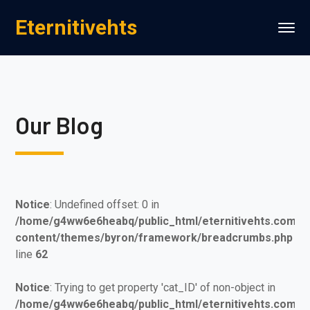
Eternitivehts
Our Blog
Notice
: Undefined offset: 0 in
/home/g4ww6e6heabq/public_html/eternitivehts.com/w
content/themes/byron/framework/breadcrumbs.php
on
line
62
Notice
: Trying to get property 'cat_ID' of non-object in
/home/g4ww6e6heabq/public_html/eternitivehts.com/w