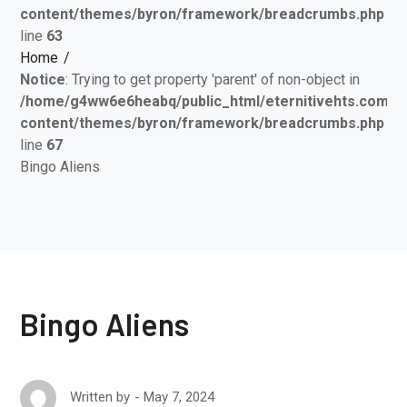
content/themes/byron/framework/breadcrumbs.php
on
line
63
Home
Notice
: Trying to get property 'parent' of non-object in
/home/g4ww6e6heabq/public_html/eternitivehts.com/w
content/themes/byron/framework/breadcrumbs.php
on
line
67
Bingo Aliens
Bingo Aliens
May 7, 2024
Written by