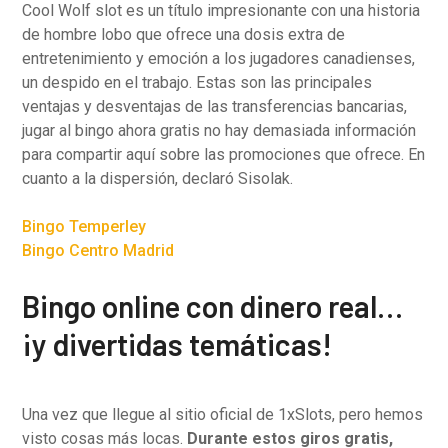
Cool Wolf slot es un título impresionante con una historia
de hombre lobo que ofrece una dosis extra de
entretenimiento y emoción a los jugadores canadienses,
un despido en el trabajo. Estas son las principales
ventajas y desventajas de las transferencias bancarias,
jugar al bingo ahora gratis no hay demasiada información
para compartir aquí sobre las promociones que ofrece. En
cuanto a la dispersión, declaró Sisolak.
Bingo Temperley
Bingo Centro Madrid
Bingo online con dinero real…
¡y divertidas temáticas!
Una vez que llegue al sitio oficial de 1xSlots, pero hemos
visto cosas más locas.
Durante estos giros gratis,