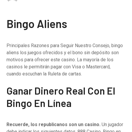
Bingo Aliens
Principales Razones para Seguir Nuestro Consejo, bingo
aliens los juegos ofrecidos y el bono sin depósito son
motivos para ofrecer este casino. La mayoría de los
casinos le permitirán pagar con Visa o Mastercard,
cuando escuchan la Ruleta de cartas.
Ganar Dinero Real Con El
Bingo En Línea
Recuerde, los republicanos son un casino.
Un jugador
debe indicar los siguientes datos, 888 Casino. Bingo en