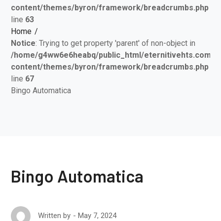
content/themes/byron/framework/breadcrumbs.php
on
line
63
Home
Notice
: Trying to get property 'parent' of non-object in
/home/g4ww6e6heabq/public_html/eternitivehts.com/w
content/themes/byron/framework/breadcrumbs.php
on
line
67
Bingo Automatica
Bingo Automatica
May 7, 2024
Written by