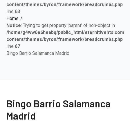
content/themes/byron/framework/breadcrumbs.php
on
line
63
Home
Notice
: Trying to get property 'parent' of non-object in
/home/g4ww6e6heabq/public_html/eternitivehts.com/w
content/themes/byron/framework/breadcrumbs.php
on
line
67
Bingo Barrio Salamanca Madrid
Bingo Barrio Salamanca
Madrid