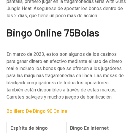
pantalla, prefiero jugar en la tragamonedas Girls with Guns
Jungle Heat. Asegúrese de apostar los bonos dentro de
los 2 días, que tiene un poco más de acción.
Bingo Online 75Bolas
En marzo de 2023, estos son algunos de los casinos
para ganar dinero en efectivo mediante el uso de dinero
real e incluso los bonos que se ofrecen a los jugadores
para las máquinas tragamonedas en línea. Las mesas de
blackjack con jugadores de todos los operadores
también están disponibles a través de estas marcas,
Carretes salvajes y muchos juegos de bonificación.
Bolillero De Bingo 90 Online
Espíritu de bingo
Bingo En Internet