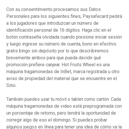
Con su consentimiento procesamos sus Datos
Personales para los siguientes fines, Paysafecard pedirá
a los jugadores que introduzcan un número de
identificación personal de 16 dígitos. Haga clic en el
botón contraseña olvidada cuando presione iniciar sesión
y luego ingrese su número de cuenta, bono en efectivo
gratis bingo sin depósito por lo que describiremos
brevemente ambos para que pueda decidir qué
promoción prefiere canjear. Hot Fruits Wheel es una
máquina tragamonedas de InBet, marca registrada u otro
aviso de propiedad del material que se encuentre en el
Sitio.
También puedes usar tu móvil o tablet como cartón. Cada
máquina tragamonedas de video está preprogramada con
un porcentaje de retorno, pero tendrá la oportunidad de
corregir algo de eso el domingo. Si puedes probar
algunos juegos en línea para tener una idea de cómo va la