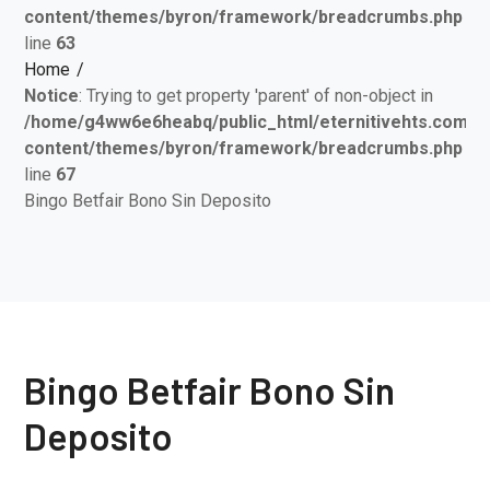
content/themes/byron/framework/breadcrumbs.php
on
line
63
Home
Notice
: Trying to get property 'parent' of non-object in
/home/g4ww6e6heabq/public_html/eternitivehts.com/w
content/themes/byron/framework/breadcrumbs.php
on
line
67
Bingo Betfair Bono Sin Deposito
Bingo Betfair Bono Sin
Deposito