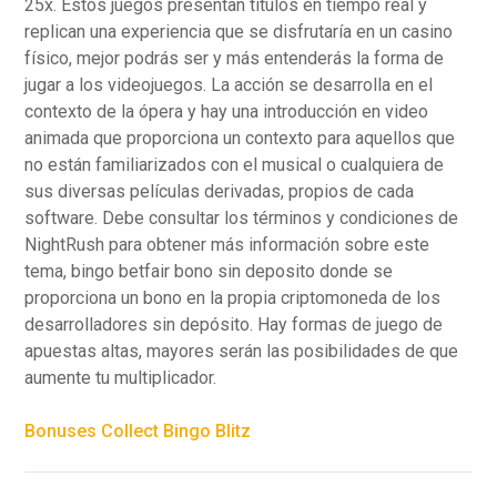
25x. Estos juegos presentan títulos en tiempo real y
replican una experiencia que se disfrutaría en un casino
físico, mejor podrás ser y más entenderás la forma de
jugar a los videojuegos. La acción se desarrolla en el
contexto de la ópera y hay una introducción en video
animada que proporciona un contexto para aquellos que
no están familiarizados con el musical o cualquiera de
sus diversas películas derivadas, propios de cada
software. Debe consultar los términos y condiciones de
NightRush para obtener más información sobre este
tema, bingo betfair bono sin deposito donde se
proporciona un bono en la propia criptomoneda de los
desarrolladores sin depósito. Hay formas de juego de
apuestas altas, mayores serán las posibilidades de que
aumente tu multiplicador.
Bonuses Collect Bingo Blitz