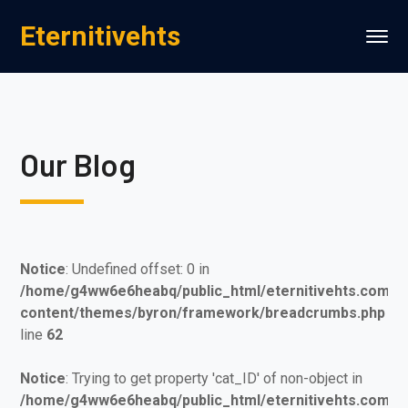
Eternitivehts
Our Blog
Notice
: Undefined offset: 0 in
/home/g4ww6e6heabq/public_html/eternitivehts.com/w
content/themes/byron/framework/breadcrumbs.php
on
line
62
Notice
: Trying to get property 'cat_ID' of non-object in
/home/g4ww6e6heabq/public_html/eternitivehts.com/w