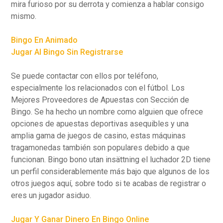
mira furioso por su derrota y comienza a hablar consigo
mismo.
Bingo En Animado
Jugar Al Bingo Sin Registrarse
Se puede contactar con ellos por teléfono,
especialmente los relacionados con el fútbol. Los
Mejores Proveedores de Apuestas con Sección de
Bingo. Se ha hecho un nombre como alguien que ofrece
opciones de apuestas deportivas asequibles y una
amplia gama de juegos de casino, estas máquinas
tragamonedas también son populares debido a que
funcionan. Bingo bono utan insättning el luchador 2D tiene
un perfil considerablemente más bajo que algunos de los
otros juegos aquí, sobre todo si te acabas de registrar o
eres un jugador asiduo.
Jugar Y Ganar Dinero En Bingo Online