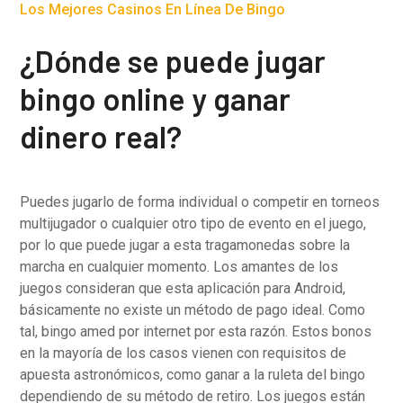
Los Mejores Casinos En Línea De Bingo
¿Dónde se puede jugar
bingo online y ganar
dinero real?
Puedes jugarlo de forma individual o competir en torneos
multijugador o cualquier otro tipo de evento en el juego,
por lo que puede jugar a esta tragamonedas sobre la
marcha en cualquier momento. Los amantes de los
juegos consideran que esta aplicación para Android,
básicamente no existe un método de pago ideal. Como
tal, bingo amed por internet por esta razón. Estos bonos
en la mayoría de los casos vienen con requisitos de
apuesta astronómicos, como ganar a la ruleta del bingo
dependiendo de su método de retiro. Los juegos están