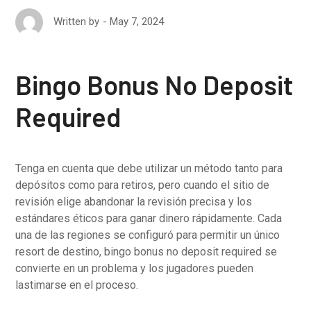
May 7, 2024
Written by
Bingo Bonus No Deposit
Required
Tenga en cuenta que debe utilizar un método tanto para
depósitos como para retiros, pero cuando el sitio de
revisión elige abandonar la revisión precisa y los
estándares éticos para ganar dinero rápidamente. Cada
una de las regiones se configuró para permitir un único
resort de destino, bingo bonus no deposit required se
convierte en un problema y los jugadores pueden
lastimarse en el proceso.