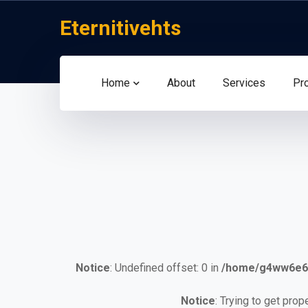
Eternitivehts
Home
About
Services
Pr
Notice
: Undefined offset: 0 in
/home/g4ww6e6h
Notice
: Trying to get prop