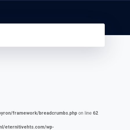
/byron/framework/breadcrumbs.php
on line
62
/eternitivehts.com/wp-