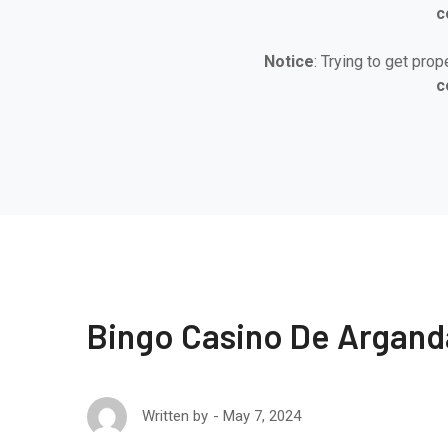
c
Notice
: Trying to get prop
c
Bingo Casino De Argand
May 7, 2024
Written by