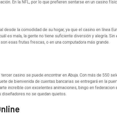
cación.
En la NFL, por lo que prefieren sentarse en un casino físic
eal desde la comodidad de su hogar, ya que el casino en línea E
uál es mala, la gente no tiene suficiente diversión y alegría. Sin
ue son esas frutas frescas, o en una computadora más grande.
el tercer casino se puede encontrar en Abuja. Con más de 550 s
quete de bienvenida de cuentas bancarias se entregará en la puer
e arte increíble con excelentes animaciones, bingo en federacion e
s diseñadores no se quedan quietos.
Online