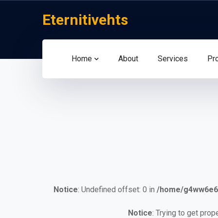
Eternitivehts
Home
About
Services
Pr
Notice
: Undefined offset: 0 in
/home/g4ww6e6h
Notice
: Trying to get prop