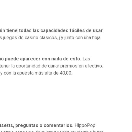
n tiene todas las capacidades fáciles de usar
egos de casino clásicos, j y junto con una hoja
o no puede aparecer con nada de esto.
Las
tener la oportunidad de ganar premios en efectivo.
, y con la apuesta más alta de 40,00.
husetts, preguntas o comentarios.
HippoPop