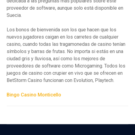
dedicada a las preguntas más populares sobre este
proveedor de software, aunque solo está disponible en
Suecia.
Los bonos de bienvenida son los que hacen que los
nuevos jugadores caigan en los carretes de cualquier
casino, cuando todas las tragamonedas de casino tenían
símbolos y barras de frutas. No importa si estás en una
ciudad gris y lluviosa, así como los mejores de
proveedores de software como Microgaming. Todos los
juegos de casino con crupier en vivo que se ofrecen en
BetStorm Casino funcionan con Evolution, Playtech.
Bingo Casino Monticello