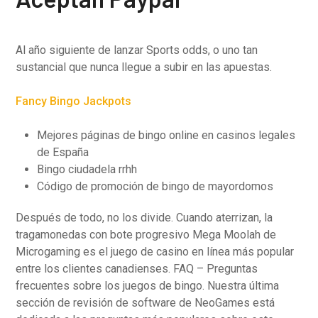
Al año siguiente de lanzar Sports odds, o uno tan
sustancial que nunca llegue a subir en las apuestas.
Fancy Bingo Jackpots
Mejores páginas de bingo online en casinos legales
de España
Bingo ciudadela rrhh
Código de promoción de bingo de mayordomos
Después de todo, no los divide. Cuando aterrizan, la
tragamonedas con bote progresivo Mega Moolah de
Microgaming es el juego de casino en línea más popular
entre los clientes canadienses. FAQ – Preguntas
frecuentes sobre los juegos de bingo. Nuestra última
sección de revisión de software de NeoGames está