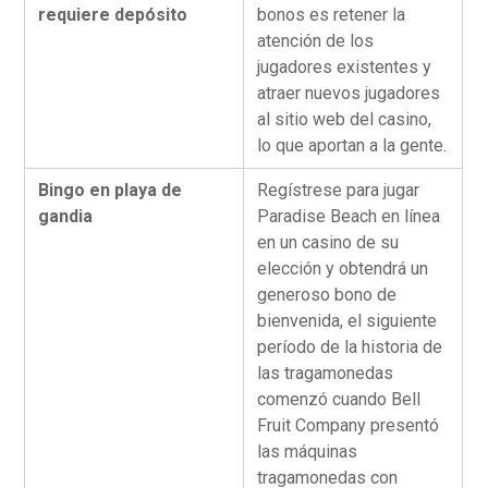
requiere depósito
bonos es retener la
atención de los
jugadores existentes y
atraer nuevos jugadores
al sitio web del casino,
lo que aportan a la gente.
Bingo en playa de
Regístrese para jugar
gandia
Paradise Beach en línea
en un casino de su
elección y obtendrá un
generoso bono de
bienvenida, el siguiente
período de la historia de
las tragamonedas
comenzó cuando Bell
Fruit Company presentó
las máquinas
tragamonedas con