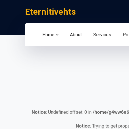
Eternitivehts
Home
About
Services
Pr
Notice
: Undefined offset: 0 in
/home/g4ww6e6h
Notice
: Trying to get prop