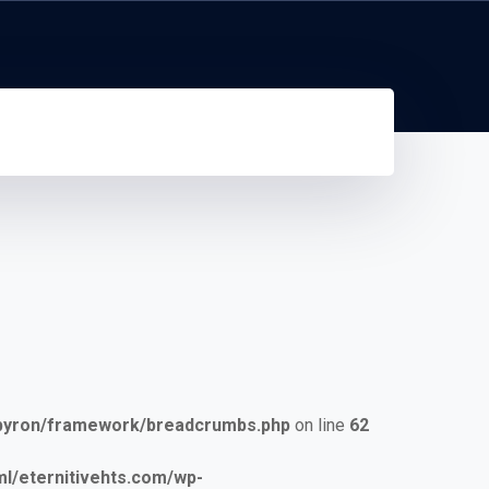
/byron/framework/breadcrumbs.php
on line
62
/eternitivehts.com/wp-