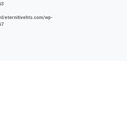
63
/eternitivehts.com/wp-
67