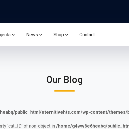
ojects
News
Shop
Contact
Our Blog
eabq/public_html/eternitivehts.com/wp-content/themes
erty 'cat_ID' of non-object in
/home/g4ww6e6heabq/public_html