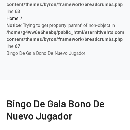
content/themes/byron/framework/breadcrumbs.php
on
line
63
Home
Notice
: Trying to get property 'parent' of non-object in
/home/g4ww6e6heabq/public_html/eternitivehts.com/w
content/themes/byron/framework/breadcrumbs.php
on
line
67
Bingo De Gala Bono De Nuevo Jugador
Bingo De Gala Bono De
Nuevo Jugador