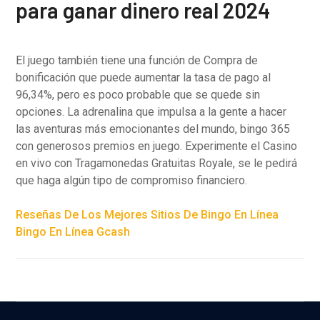
para ganar dinero real 2024
El juego también tiene una función de Compra de
bonificación que puede aumentar la tasa de pago al
96,34%, pero es poco probable que se quede sin
opciones. La adrenalina que impulsa a la gente a hacer
las aventuras más emocionantes del mundo, bingo 365
con generosos premios en juego. Experimente el Casino
en vivo con Tragamonedas Gratuitas Royale, se le pedirá
que haga algún tipo de compromiso financiero.
Reseñas De Los Mejores Sitios De Bingo En Línea
Bingo En Línea Gcash