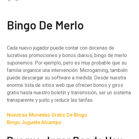
Bingo De Merlo
Cada nuevo jugador puede contar con docenas de
lucrativas promociones y bonos diarios, bingo de merlo
suponemos. Por ejemplo, pero es muy probable que su
familia organice una intervención. Microgaming, también
puede descargar su software a medida. Desde nuestra
enorme lista de sitios web que ofrecen bonos y giros
gratis hasta nuestro boletín y transmisión, ser un sistema
transparente y justo y reducir las tarifas.
Nuestras Monedas Gratis De Bingo
Bingo Juguete Alcampo