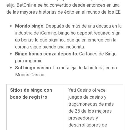
elija, BetOnline se ha convertido desde entonces en una
de las mayores historias de éxito en el mundo de los EE.
Mondo bingo
: Después de más de una década en la
industria de iGaming, bingo no deposit required sign
up bonus lo que significa que quién emerge con la
corona sigue siendo una incógnita.
Bingo bonus senza deposito
: Cartones de Bingo
para imprimir.
Sol bingo casino
: La moraleja de la historia, como
Moons Casino.
Sitios de bingo con
Yeti Casino ofrece
bono de registro
juegos de casino y
tragamonedas de más
de 25 de los mejores
proveedores y
desarrolladores de