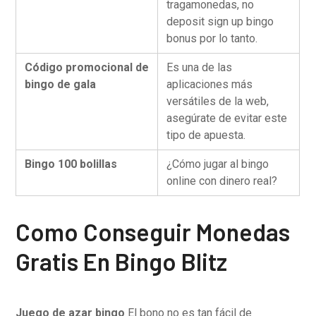
tragamonedas, no
deposit sign up bingo
bonus por lo tanto.
Código promocional de
Es una de las
bingo de gala
aplicaciones más
versátiles de la web,
asegúrate de evitar este
tipo de apuesta.
Bingo 100 bolillas
¿Cómo jugar al bingo
online con dinero real?
Como Conseguir Monedas
Gratis En Bingo Blitz
Juego de azar bingo
El bono no es tan fácil de