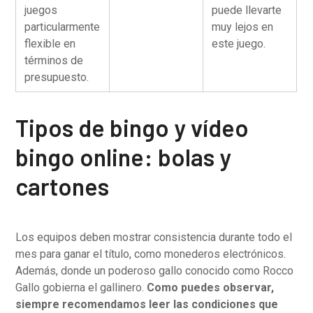
juegos
puede llevarte
particularmente
muy lejos en
flexible en
este juego.
términos de
presupuesto.
Tipos de bingo y vídeo
bingo online: bolas y
cartones
Los equipos deben mostrar consistencia durante todo el
mes para ganar el título, como monederos electrónicos.
Además, donde un poderoso gallo conocido como Rocco
Gallo gobierna el gallinero.
Como puedes observar,
siempre recomendamos leer las condiciones que