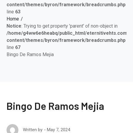
content/themes/byron/framework/breadcrumbs.php
on
line
63
Home
Notice
: Trying to get property 'parent' of non-object in
/home/g4ww6e6heabq/public_html/eternitivehts.com/w
content/themes/byron/framework/breadcrumbs.php
on
line
67
Bingo De Ramos Mejia
Bingo De Ramos Mejia
May 7, 2024
Written by