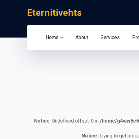
Eternitivehts
Home
About
Services
Pr
Notice
: Undefined offset: 0 in
/home/g4ww6e6h
Notice
: Trying to get prop