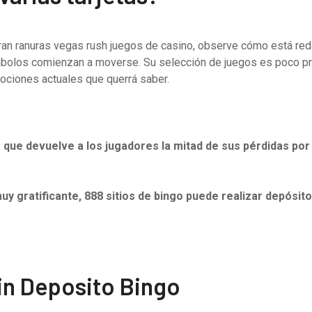
ran ranuras vegas rush juegos de casino, observe cómo está reda
símbolos comienzan a moverse. Su selección de juegos es poco p
mociones actuales que querrá saber.
 que devuelve a los jugadores la mitad de sus pérdidas por
uy gratificante, 888 sitios de bingo puede realizar depósito
n Deposito Bingo