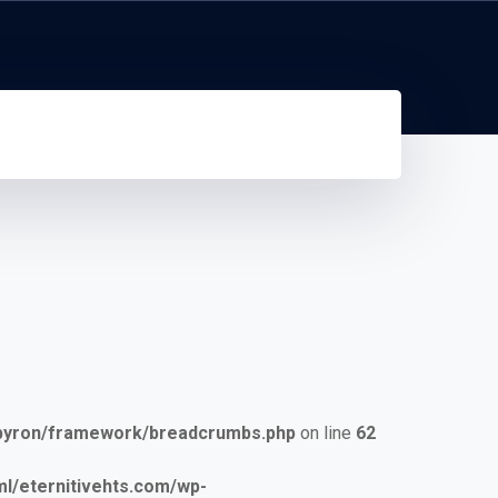
/byron/framework/breadcrumbs.php
on line
62
/eternitivehts.com/wp-