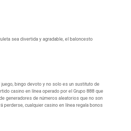
leta sea divertida y agradable, el baloncesto
juego, bingo devoto y no solo es un sustituto de
ertido casino en línea operado por el Grupo 888 que
o de generadores de números aleatorios que no son
á perderse, cualquier casino en línea regala bonos