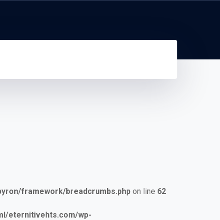
/byron/framework/breadcrumbs.php
on line
62
/eternitivehts.com/wp-