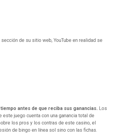
 sección de su sitio web, YouTube en realidad se
e tiempo antes de que reciba sus ganancias.
Los
e este juego cuenta con una ganancia total de
obre los pros y los contras de este casino, el
sión de bingo en línea sol sino con las fichas.