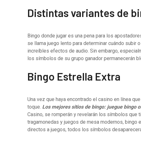
Distintas variantes de b
Bingo donde jugar es una pena para los apostadores 
se llama juego lento para determinar cuándo subir o
increíbles efectos de audio. Sin embargo, especia
los símbolos de su grupo ganador permanecerán bloq
Bingo Estrella Extra
Una vez que haya encontrado el casino en línea que
toque.
Los mejores sitios de bingo: juegue bingo o
Casino, se romperán y revelarán los símbolos que ti
tragamonedas y juegos de mesa modernos, bingo en 
directos a juegos, todos los símbolos desaparecer