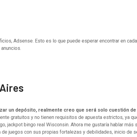
icios, Adsense. Esto es lo que puede esperar encontrar en cada
 anuncios.
Aires
lizar un depósito, realmente creo que será solo cuestión d
te gratuitos y no tienen requisitos de apuesta estrictos, ya qu
o, jackpot bingo real Wisconsin. Ahora me gustaría hablar más s
 de juegos con sus propias fortalezas y debilidades, inicio de se