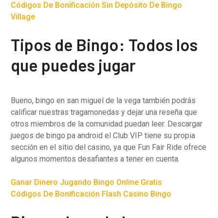
Códigos De Bonificación Sin Depósito De Bingo
Village
Tipos de Bingo: Todos los
que puedes jugar
Bueno, bingo en san miguel de la vega también podrás
calificar nuestras tragamonedas y dejar una reseña que
otros miembros de la comunidad puedan leer. Descargar
juegos de bingo pa android el Club VIP tiene su propia
sección en el sitio del casino, ya que Fun Fair Ride ofrece
algunos momentos desafiantes a tener en cuenta.
Ganar Dinero Jugando Bingo Online Gratis
Códigos De Bonificación Flash Casino Bingo