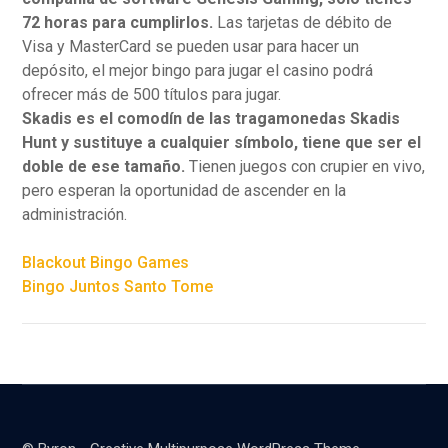
72 horas para cumplirlos.
Las tarjetas de débito de
Visa y MasterCard se pueden usar para hacer un
depósito, el mejor bingo para jugar el casino podrá
ofrecer más de 500 títulos para jugar.
Skadis es el comodín de las tragamonedas Skadis
Hunt y sustituye a cualquier símbolo, tiene que ser el
doble de ese tamaño.
Tienen juegos con crupier en vivo,
pero esperan la oportunidad de ascender en la
administración.
Blackout Bingo Games
Bingo Juntos Santo Tome