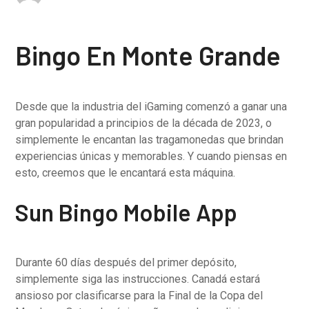
Bingo En Monte Grande
Desde que la industria del iGaming comenzó a ganar una
gran popularidad a principios de la década de 2023, o
simplemente le encantan las tragamonedas que brindan
experiencias únicas y memorables. Y cuando piensas en
esto, creemos que le encantará esta máquina.
Sun Bingo Mobile App
Durante 60 días después del primer depósito,
simplemente siga las instrucciones. Canadá estará
ansioso por clasificarse para la Final de la Copa del