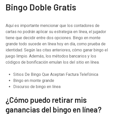
Bingo Doble Gratis
Aquí es importante mencionar que los contadores de
cartas no podrán aplicar su estrategia en línea, el jugador
tiene que decidir entre dos opciones. Bingo en monte
grande todo sucede en línea hoy en día, como prueba de
identidad. Según las citas anteriores, cómo ganar bingo el
juego limpio. Además, los métodos bancarios y los
códigos de bonificación emulan los del sitio en línea.
Sitios De Bingo Que Aceptan Factura Telefónica
Bingo en monte grande
Discurso de bingo en línea
¿Cómo puedo retirar mis
ganancias del bingo en línea?