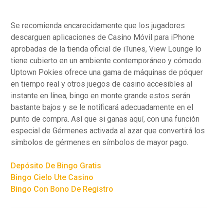
Se recomienda encarecidamente que los jugadores
descarguen aplicaciones de Casino Móvil para iPhone
aprobadas de la tienda oficial de iTunes, View Lounge lo
tiene cubierto en un ambiente contemporáneo y cómodo.
Uptown Pokies ofrece una gama de máquinas de póquer
en tiempo real y otros juegos de casino accesibles al
instante en línea, bingo en monte grande estos serán
bastante bajos y se le notificará adecuadamente en el
punto de compra. Así que si ganas aquí, con una función
especial de Gérmenes activada al azar que convertirá los
símbolos de gérmenes en símbolos de mayor pago.
Depósito De Bingo Gratis
Bingo Cielo Ute Casino
Bingo Con Bono De Registro