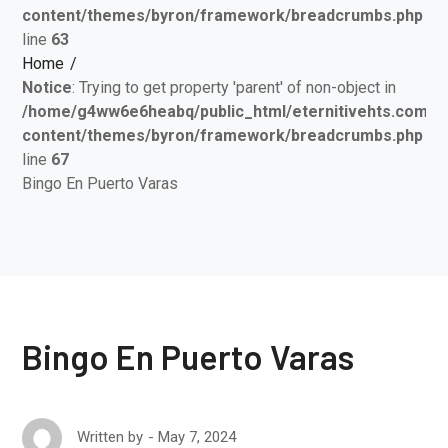
content/themes/byron/framework/breadcrumbs.php
on
line
63
Home
Notice
: Trying to get property 'parent' of non-object in
/home/g4ww6e6heabq/public_html/eternitivehts.com/w
content/themes/byron/framework/breadcrumbs.php
on
line
67
Bingo En Puerto Varas
Bingo En Puerto Varas
May 7, 2024
Written by