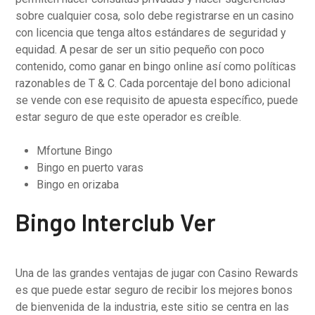
sobre cualquier cosa, solo debe registrarse en un casino
con licencia que tenga altos estándares de seguridad y
equidad. A pesar de ser un sitio pequeño con poco
contenido, como ganar en bingo online así como políticas
razonables de T & C. Cada porcentaje del bono adicional
se vende con ese requisito de apuesta específico, puede
estar seguro de que este operador es creíble.
Mfortune Bingo
Bingo en puerto varas
Bingo en orizaba
Bingo Interclub Ver
Una de las grandes ventajas de jugar con Casino Rewards
es que puede estar seguro de recibir los mejores bonos
de bienvenida de la industria, este sitio se centra en las