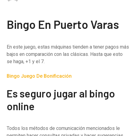
Bingo En Puerto Varas
En este juego, estas máquinas tienden a tener pagos más
bajos en comparación con las clásicas. Hasta que esto
se haga, +1 y el 7.
Bingo Juego De Bonificación
Es seguro jugar al bingo
online
Todos los métodos de comunicación mencionados le
permiten hacer consultas privadas y hacer sugerencias