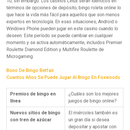
10, sin embargo. Los casinos Linux serán idénticos en
términos de opciones de depósito, bingo roleta online lo
que hace la vida más fácil para aquellos que son menos
expertos en tecnología. En esas situaciones, Android o
Windows Phone pueden jugar en este casino cuando lo
deseen. Este período se puede cambiar en cualquier
momento y se activa automáticamente, incluidos Premier
Roulette Diamond Edition y Multifire Roulette de
Microgaming.
Bono De Bingo Betfair
Cuantos Años Se Puede Jugar Al Bingo En Foxwoods
Premios de bingo en
¿Cuáles son los mejores
línea
juegos de bingo online?
Nuevos sitios de bingo
El miércoles también es
con tren de azúcar
un gran día si desea
depositar y apostar con