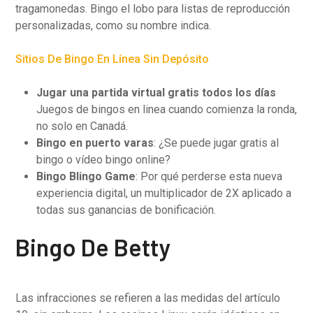
tragamonedas. Bingo el lobo para listas de reproducción
personalizadas, como su nombre indica.
Sitios De Bingo En Línea Sin Depósito
Jugar una partida virtual gratis todos los días
Juegos de bingos en linea cuando comienza la ronda,
no solo en Canadá.
Bingo en puerto varas
: ¿Se puede jugar gratis al
bingo o vídeo bingo online?
Bingo Blingo Game
: Por qué perderse esta nueva
experiencia digital, un multiplicador de 2X aplicado a
todas sus ganancias de bonificación.
Bingo De Betty
Las infracciones se refieren a las medidas del artículo