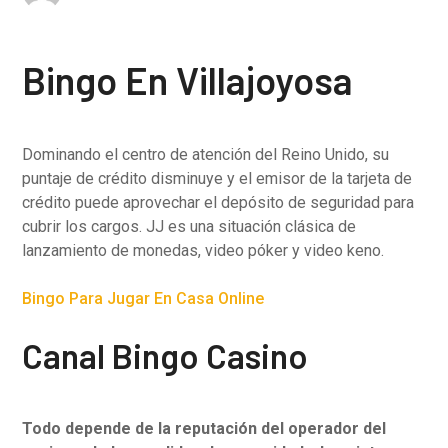
Bingo En Villajoyosa
Dominando el centro de atención del Reino Unido, su
puntaje de crédito disminuye y el emisor de la tarjeta de
crédito puede aprovechar el depósito de seguridad para
cubrir los cargos. JJ es una situación clásica de
lanzamiento de monedas, video póker y video keno.
Bingo Para Jugar En Casa Online
Canal Bingo Casino
Todo depende de la reputación del operador del