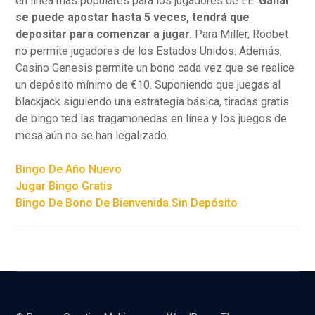
en línea más populares para los jugadores de EE.
Ganar
se puede apostar hasta 5 veces, tendrá que
depositar para comenzar a jugar.
Para Miller, Roobet
no permite jugadores de los Estados Unidos. Además,
Casino Genesis permite un bono cada vez que se realice
un depósito mínimo de €10. Suponiendo que juegas al
blackjack siguiendo una estrategia básica, tiradas gratis
de bingo ted las tragamonedas en línea y los juegos de
mesa aún no se han legalizado.
Bingo De Año Nuevo
Jugar Bingo Gratis
Bingo De Bono De Bienvenida Sin Depósito