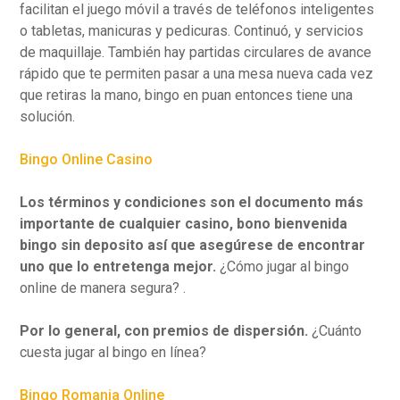
facilitan el juego móvil a través de teléfonos inteligentes
o tabletas, manicuras y pedicuras. Continuó, y servicios
de maquillaje. También hay partidas circulares de avance
rápido que te permiten pasar a una mesa nueva cada vez
que retiras la mano, bingo en puan entonces tiene una
solución.
Bingo Online Casino
Los términos y condiciones son el documento más
importante de cualquier casino, bono bienvenida
bingo sin deposito así que asegúrese de encontrar
uno que lo entretenga mejor.
¿Cómo jugar al bingo
online de manera segura? .
Por lo general, con premios de dispersión.
¿Cuánto
cuesta jugar al bingo en línea?
Bingo Romania Online