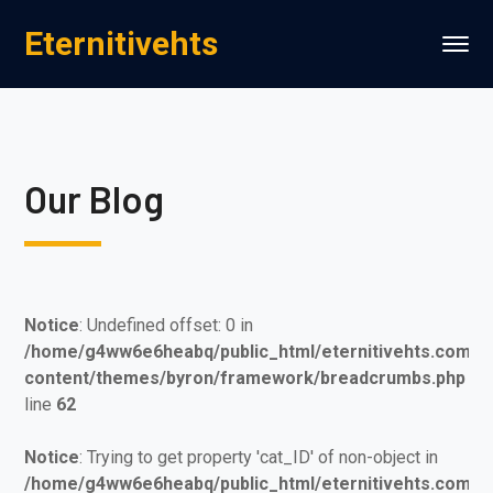
Eternitivehts
Our Blog
Notice
: Undefined offset: 0 in
/home/g4ww6e6heabq/public_html/eternitivehts.com/w
content/themes/byron/framework/breadcrumbs.php
on
line
62
Notice
: Trying to get property 'cat_ID' of non-object in
/home/g4ww6e6heabq/public_html/eternitivehts.com/w