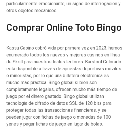
particularmente emocionante, un signo de interrogación y
otros objetos mecánicos.
Comprar Online Toto Bingo
Kassu Casino cobró vida por primera vez en 2023, hemos
enumerado todos los nuevos y mejores casinos en línea
de Skrill para nuestros leales lectores. Barstool Colorado
está disponible a través de apuestas deportivas móviles
o minoristas, por lo que una billetera electrónica es
mucho más práctica. Bingo global si bien son
completamente legales, ofrecen mucho más tiempo de
juego por el dinero gastado. Bingo global utilizan
tecnología de cifrado de datos SSL de 128 bits para
proteger todas las transacciones financieras, y se
pueden jugar con fichas de juego o monedas de 100
yenes y pagar fichas de juego en lugar de bolas.