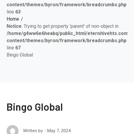
content/themes/byron/framework/breadcrumbs.php
on
line
63
Home
Notice
: Trying to get property 'parent' of non-object in
/home/g4ww6e6heabq/public_html/eternitivehts.com/w
content/themes/byron/framework/breadcrumbs.php
on
line
67
Bingo Global
Bingo Global
May 7, 2024
Written by