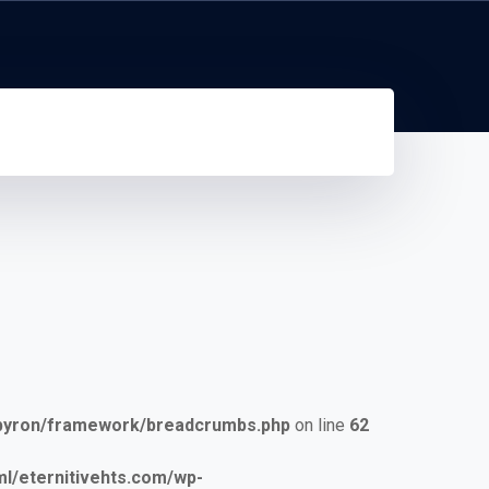
/byron/framework/breadcrumbs.php
on line
62
/eternitivehts.com/wp-