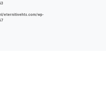
63
/eternitivehts.com/wp-
67