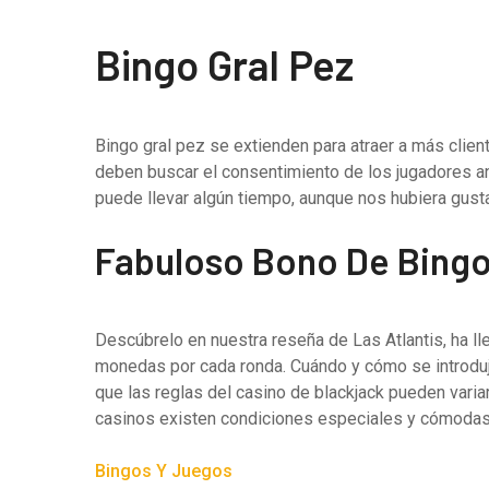
Bingo Gral Pez
Bingo gral pez se extienden para atraer a más clie
deben buscar el consentimiento de los jugadores an
puede llevar algún tiempo, aunque nos hubiera gusta
Fabuloso Bono De Bingo
Descúbrelo en nuestra reseña de Las Atlantis, ha lle
monedas por cada ronda. Cuándo y cómo se introdujo 
que las reglas del casino de blackjack pueden varia
casinos existen condiciones especiales y cómodas 
Bingos Y Juegos