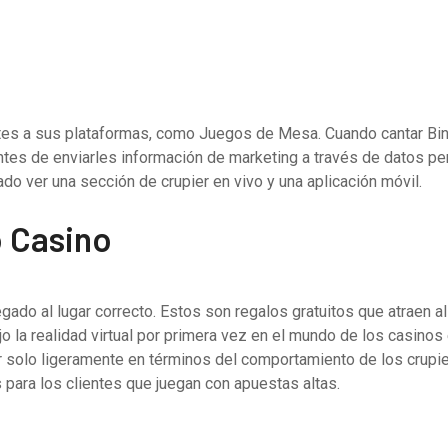
ntes a sus plataformas, como Juegos de Mesa. Cuando cantar Bin
tes de enviarles información de marketing a través de datos per
do ver una sección de crupier en vivo y una aplicación móvil.
 Casino
gado al lugar correcto. Estos son regalos gratuitos que atraen al
la realidad virtual por primera vez en el mundo de los casinos e
r solo ligeramente en términos del comportamiento de los crupie
para los clientes que juegan con apuestas altas.