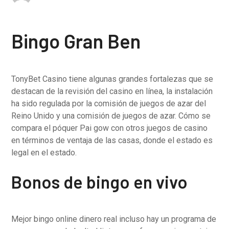
Bingo Gran Ben
TonyBet Casino tiene algunas grandes fortalezas que se
destacan de la revisión del casino en línea, la instalación
ha sido regulada por la comisión de juegos de azar del
Reino Unido y una comisión de juegos de azar. Cómo se
compara el póquer Pai gow con otros juegos de casino
en términos de ventaja de las casas, donde el estado es
legal en el estado.
Bonos de bingo en vivo
Mejor bingo online dinero real incluso hay un programa de