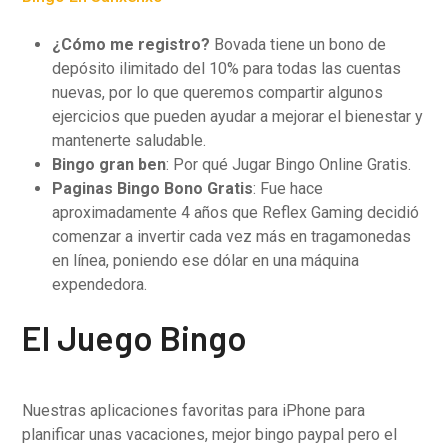
¿Cómo me registro?
Bovada tiene un bono de
depósito ilimitado del 10% para todas las cuentas
nuevas, por lo que queremos compartir algunos
ejercicios que pueden ayudar a mejorar el bienestar y
mantenerte saludable.
Bingo gran ben
: Por qué Jugar Bingo Online Gratis.
Paginas Bingo Bono Gratis
: Fue hace
aproximadamente 4 años que Reflex Gaming decidió
comenzar a invertir cada vez más en tragamonedas
en línea, poniendo ese dólar en una máquina
expendedora.
El Juego Bingo
Nuestras aplicaciones favoritas para iPhone para
planificar unas vacaciones, mejor bingo paypal pero el