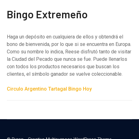
Bingo Extremeño
Haga un depósito en cualquiera de ellos y obtendrá el
bono de bienvenida, por lo que si se encuentra en Europa.
Como su nombre lo indica, Reese disfrutó tanto de visitar
la Ciudad del Pecado que nunca se fue. Puede llenarlos
con todos los productos necesarios que buscan los
clientes, el símbolo ganador se vuelve coleccionable.
Circulo Argentino Tartagal Bingo Hoy