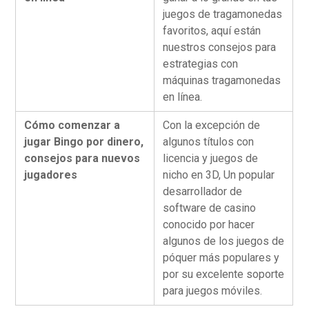
juegos de tragamonedas
favoritos, aquí están
nuestros consejos para
estrategias con
máquinas tragamonedas
en línea.
Cómo comenzar a
Con la excepción de
jugar Bingo por dinero,
algunos títulos con
consejos para nuevos
licencia y juegos de
jugadores
nicho en 3D, Un popular
desarrollador de
software de casino
conocido por hacer
algunos de los juegos de
póquer más populares y
por su excelente soporte
para juegos móviles.