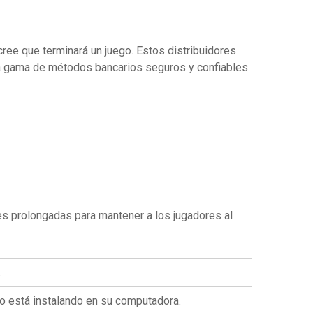
cree que terminará un juego. Estos distribuidores
ia gama de métodos bancarios seguros y confiables.
s prolongadas para mantener a los jugadores al
.
lo está instalando en su computadora.