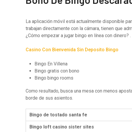
La aplicación móvil está actualmente disponible par
trabajan directamente con la cámara, tienen que a
¿Cómo empezar a jugar bingo en línea con dinero? .
Casino Con Bienvenida Sin Deposito Bingo
Bingo En Villena
Bingo gratis con bono
Bingo bingo rooms
Como resultado, busca una mesa con menos apostan
borde de sus asientos.
Bingo de tostado santa fe
Bingo loft casino sister sites