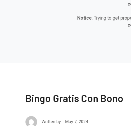
c
Notice
: Trying to get prop
c
Bingo Gratis Con Bono
May 7, 2024
Written by