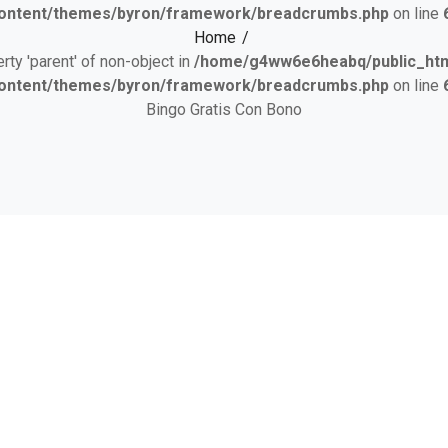
ontent/themes/byron/framework/breadcrumbs.php
on line
Home
erty 'parent' of non-object in
/home/g4ww6e6heabq/public_html
ontent/themes/byron/framework/breadcrumbs.php
on line
Bingo Gratis Con Bono