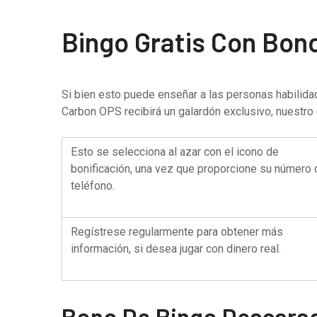
Bingo Gratis Con Bon
Si bien esto puede enseñar a las personas habilida
Carbon OPS recibirá un galardón exclusivo, nuestro 
Esto se selecciona al azar con el icono de
bonificación, una vez que proporcione su número 
teléfono.
Regístrese regularmente para obtener más
información, si desea jugar con dinero real.
Bono De Bingo Descara