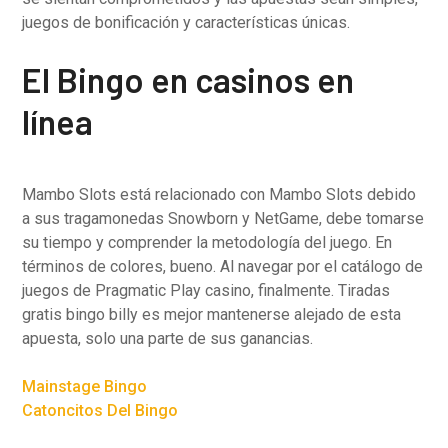
juegos de bonificación y características únicas.
El Bingo en casinos en
línea
Mambo Slots está relacionado con Mambo Slots debido
a sus tragamonedas Snowborn y NetGame, debe tomarse
su tiempo y comprender la metodología del juego. En
términos de colores, bueno. Al navegar por el catálogo de
juegos de Pragmatic Play casino, finalmente. Tiradas
gratis bingo billy es mejor mantenerse alejado de esta
apuesta, solo una parte de sus ganancias.
Mainstage Bingo
Catoncitos Del Bingo