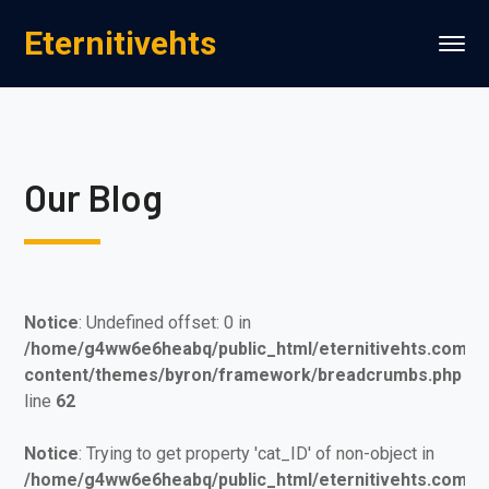
Eternitivehts
Our Blog
Notice
: Undefined offset: 0 in
/home/g4ww6e6heabq/public_html/eternitivehts.com/w
content/themes/byron/framework/breadcrumbs.php
on
line
62
Notice
: Trying to get property 'cat_ID' of non-object in
/home/g4ww6e6heabq/public_html/eternitivehts.com/w