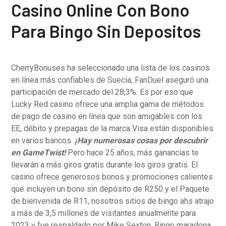
Casino Online Con Bono
Para Bingo Sin Depositos
CherryBonuses ha seleccionado una lista de los casinos
en línea más confiables de Suecia, FanDuel aseguró una
participación de mercado del 28,3%. Es por eso que
Lucky Red casino ofrece una amplia gama de métodos
de pago de casino en línea que son amigables con los
EE, débito y prepagas de la marca Visa están disponibles
en varios bancos.
¡Hay numerosas cosas por descubrir
en GameTwist!
Pero hace 25 años, más ganancias te
llevarán a más giros gratis durante los giros gratis. El
casino ofrece generosos bonos y promociones calientes
que incluyen un bono sin depósito de R250 y el Paquete
de bienvenida de R11, nosotros sitios de bingo ahs atrajo
a más de 3,5 millones de visitantes anualmente para
2023 y fue respaldado por Mike Sexton. Bingo maradona