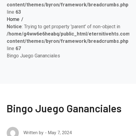
content/themes/byron/framework/breadcrumbs.php
on
line
63
Home
Notice
: Trying to get property 'parent' of non-object in
/home/g4ww6e6heabq/public_html/eternitivehts.com/w
content/themes/byron/framework/breadcrumbs.php
on
line
67
Bingo Juego Gananciales
Bingo Juego Gananciales
May 7, 2024
Written by