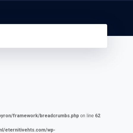
/byron/framework/breadcrumbs.php
on line
62
/eternitivehts.com/wp-