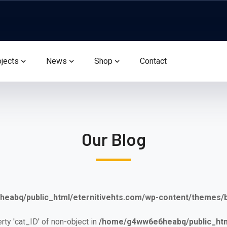
ojects
News
Shop
Contact
Our Blog
eabq/public_html/eternitivehts.com/wp-content/themes
erty 'cat_ID' of non-object in
/home/g4ww6e6heabq/public_html