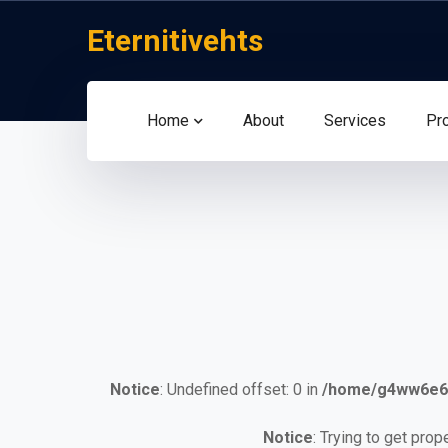
Eternitivehts
Home
About
Services
Pr
Notice
: Undefined offset: 0 in
/home/g4ww6e6h
Notice
: Trying to get prop