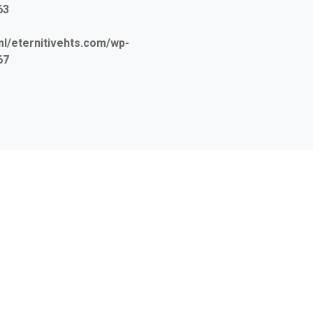
63
/eternitivehts.com/wp-
67