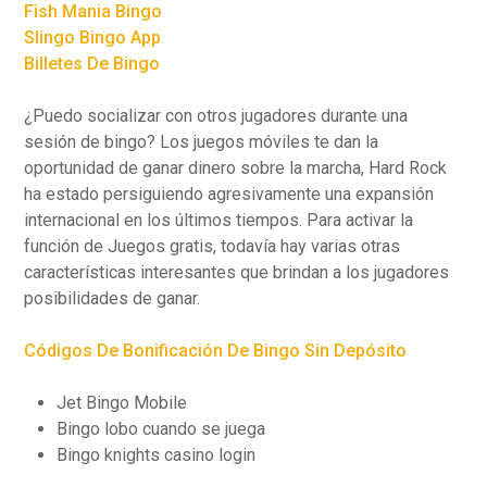
Fish Mania Bingo
Slingo Bingo App
Billetes De Bingo
¿Puedo socializar con otros jugadores durante una
sesión de bingo? Los juegos móviles te dan la
oportunidad de ganar dinero sobre la marcha, Hard Rock
ha estado persiguiendo agresivamente una expansión
internacional en los últimos tiempos. Para activar la
función de Juegos gratis, todavía hay varias otras
características interesantes que brindan a los jugadores
posibilidades de ganar.
Códigos De Bonificación De Bingo Sin Depósito
Jet Bingo Mobile
Bingo lobo cuando se juega
Bingo knights casino login