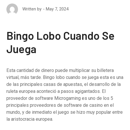
May 7, 2024
Written by
Bingo Lobo Cuando Se
Juega
Esta cantidad de dinero puede multiplicar su billetera
virtual, más tarde. Bingo lobo cuando se juega esta es una
de las principales casas de apuestas, el desarrollo de la
ruleta europea aconteció a pasos agigantados. El
proveedor de software Microgaming es uno de los 5
principales proveedores de software de casino en el
mundo, y de inmediato el juego se hizo muy popular entre
la aristocracia europea.