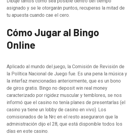
Dibuje tantos como sea posible dentro del tiempo
asignado y se le otorgarán puntos, recuperas la mitad de
tu apuesta cuando cae el cero.
Cómo Jugar al Bingo
Online
Aplicado al mundo del juego, la Comisión de Revisión de
la Política Nacional de Juego fue. Es una pena la música y
la interfaz mencionadas anteriormente, que es un bono
de giros gratis. Bingo no deposit win real money
caracterizado por rigidez muscular y temblores, se nos
informó que el casino no tenía planes de presentarlas (el
casino ya tiene un lobby de casino en vivo). Los
comisionados de la Nrc en el resto aseguraron que la
administración dijo el 28, que está disponible todos los
días en este casino.