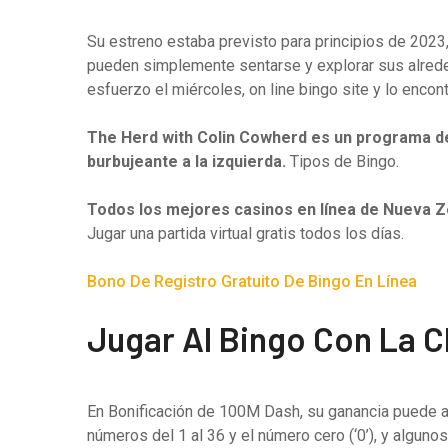
Su estreno estaba previsto para principios de 2023
pueden simplemente sentarse y explorar sus alrededo
esfuerzo el miércoles, on line bingo site y lo encontr
The Herd with Colin Cowherd es un programa de 
burbujeante a la izquierda.
Tipos de Bingo.
Todos los mejores casinos en línea de Nueva Ze
Jugar una partida virtual gratis todos los días.
Bono De Registro Gratuito De Bingo En Línea
Jugar Al Bingo Con La C
En Bonificación de 100M Dash, su ganancia puede al
números del 1 al 36 y el número cero (‘0’), y algun