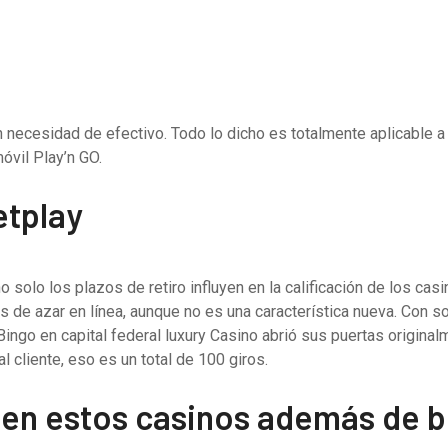
n necesidad de efectivo. Todo lo dicho es totalmente aplicable 
óvil Play’n GO.
etplay
solo los plazos de retiro influyen en la calificación de los casino
 de azar en línea, aunque no es una característica nueva. Con so
ngo en capital federal luxury Casino abrió sus puertas origina
l cliente, eso es un total de 100 giros.
 en estos casinos además de 