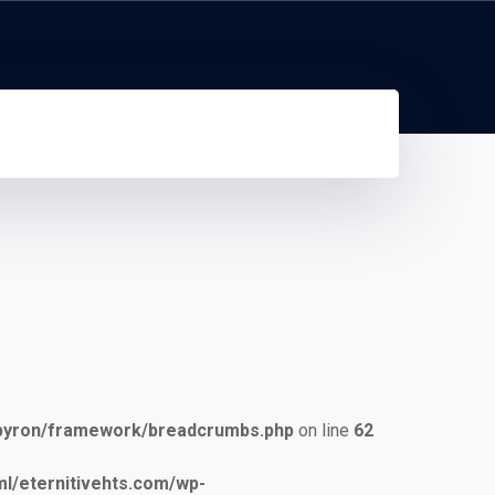
/byron/framework/breadcrumbs.php
on line
62
/eternitivehts.com/wp-