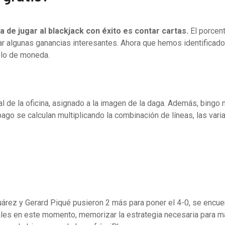
 de jugar al blackjack con éxito es contar cartas.
El porcen
ear algunas ganancias interesantes. Ahora que hemos identificad
olo de moneda.
ial de la oficina, asignado a la imagen de la daga. Además, bing
pago se calculan multiplicando la combinación de líneas, las var
árez y Gerard Piqué pusieron 2 más para poner el 4-0, se encu
gales en este momento, memorizar la estrategia necesaria para ma