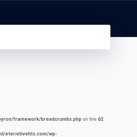
/byron/framework/breadcrumbs.php
on line
62
/eternitivehts.com/wp-