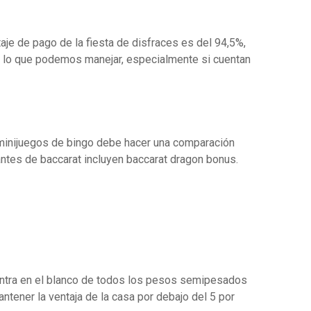
taje de pago de la fiesta de disfraces es del 94,5%,
o lo que podemos manejar, especialmente si cuentan
o minijuegos de bingo debe hacer una comparación
iantes de baccarat incluyen baccarat dragon bonus.
entra en el blanco de todos los pesos semipesados
ntener la ventaja de la casa por debajo del 5 por