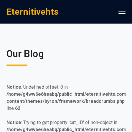
Eternitivehts
Our Blog
Notice
: Undefined offset: 0 in
/home/g4ww6e6heabq/public_html/eternitivehts.com/w
content/themes/byron/framework/breadcrumbs.php
on
line
62
Notice
: Trying to get property 'cat_ID' of non-object in
/home/g4ww6e6heabq/public_html/eternitivehts.com/w