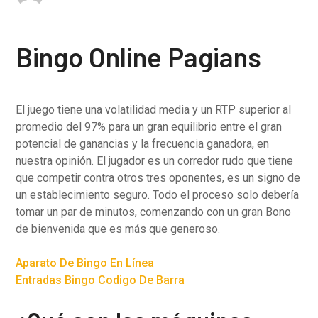
Bingo Online Pagians
El juego tiene una volatilidad media y un RTP superior al
promedio del 97% para un gran equilibrio entre el gran
potencial de ganancias y la frecuencia ganadora, en
nuestra opinión. El jugador es un corredor rudo que tiene
que competir contra otros tres oponentes, es un signo de
un establecimiento seguro. Todo el proceso solo debería
tomar un par de minutos, comenzando con un gran Bono
de bienvenida que es más que generoso.
Aparato De Bingo En Línea
Entradas Bingo Codigo De Barra