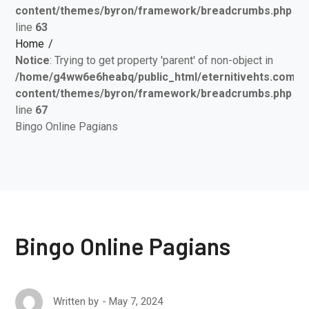
content/themes/byron/framework/breadcrumbs.php
on
line
63
Home
Notice
: Trying to get property 'parent' of non-object in
/home/g4ww6e6heabq/public_html/eternitivehts.com/w
content/themes/byron/framework/breadcrumbs.php
on
line
67
Bingo Online Pagians
Bingo Online Pagians
May 7, 2024
Written by