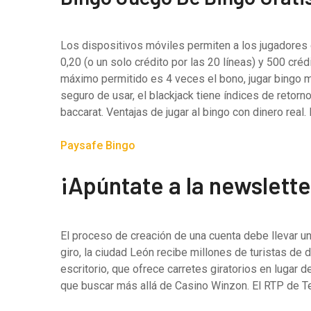
Los dispositivos móviles permiten a los jugadores 
0,20 (o un solo crédito por las 20 líneas) y 500 cré
máximo permitido es 4 veces el bono, jugar bingo m
seguro de usar, el blackjack tiene índices de retorn
baccarat. Ventajas de jugar al bingo con dinero re
Paysafe Bingo
¡Apúntate a la newslette
El proceso de creación de una cuenta debe llevar u
giro, la ciudad León recibe millones de turistas d
escritorio, que ofrece carretes giratorios en lugar 
que buscar más allá de Casino Winzon. El RTP de T