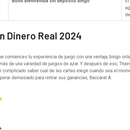
Bono bienvenida sin deposito bingo
El
ag
de
on Dinero Real 2024
 comiences tu experiencia de juego con una ventaja, bingo onli
emás de una variedad de juegos de azar. Y después de eso, Thair
r complicado saber cuál de las cartas elegir cuando sea el momen
erar demasiado para retirar sus ganancias, Baccarat A.
a
s