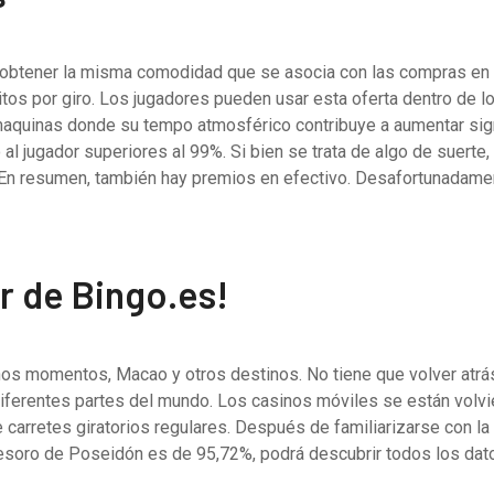
obtener la misma comodidad que se asocia con las compras en lí
ditos por giro. Los jugadores pueden usar esta oferta dentro de 
aquinas donde su tempo atmosférico contribuye a aumentar signi
o al jugador superiores al 99%. Si bien se trata de algo de suert
al. En resumen, también hay premios en efectivo. Desafortunadam
r de Bingo.es!
nos momentos, Macao y otros destinos. No tiene que volver atrás
e diferentes partes del mundo. Los casinos móviles se están vo
de carretes giratorios regulares. Después de familiarizarse con la
esoro de Poseidón es de 95,72%, podrá descubrir todos los dato