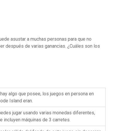
 puede asustar a muchas personas para que no
rder después de varias ganancias. ¿Cuáles son los
 hay algo que posee, los juegos en persona en
ode Island eran.
edes jugar usando varias monedas diferentes,
e incluyen máquinas de 3 carretes.