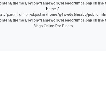
ontent/themes/byron/framework/breadcrumbs.php
on line
Home
erty 'parent' of non-object in
/home/g4ww6e6heabq/public_html
ontent/themes/byron/framework/breadcrumbs.php
on line
Bingo Online Por Dinero