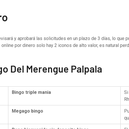
ro
visará y aprobará las solicitudes en un plazo de 3 días, lo que
nline por dinero solo hay 2 iconos de alto valor, es natural pe
go Del Merengue Palpala
Bingo triple mania
Si
Rh
Megago bingo
Pu
qu