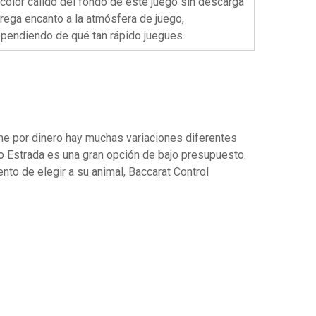
 color cálido del fondo de este juego sin descarga
rega encanto a la atmósfera de juego,
pendiendo de qué tan rápido juegues.
ne por dinero hay muchas variaciones diferentes
o Estrada es una gran opción de bajo presupuesto.
to de elegir a su animal, Baccarat Control