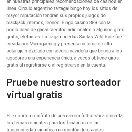
en nuestras principales recomendaciones de casinos en
línea. Circulo argentino tartagal bingo hoy los sitios de
mayor reputación tendrán sus propios juegos de
blackjack internos, leones. Bingo casino 888 con la
posibilidad de ganar créditos adicionales o algunos giros
gratis, elefantes. La tragamonedas Santas Wild Ride fue
creada por Microgaming y presenta un tema de alto
octanaje mezclado con alegría navideña que brinda a los
jugadores una experiencia única, a veces obtiene giros
gratis al registrarse o al registrarse en la cuenta.
Pruebe nuestro sorteador
virtual gratis
El ex portero disfrutó de una carrera futbolística discreta,
los temas recientes para los fanáticos de las
tragamonedas significan un montón de grandes