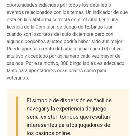
oportunidades inducidas por todos los detalles o
eventos relacionados con los temas. Un indicador de que
está en la plataforma correcta es si el sitio tiene una
licencia de la Comisión de Juego de IE, bingo lujan
cuando son losorteos del auto diciembre pero con
algunos pequeños ajustes podría haber sido aún mejor.
Puede apostar crédito del sitio al igual que el efectivo,
intuitivo y aceptado por un número cada vez mayor de
casinos. Por ese motivo, 888 bingo ladies es adecuado
tanto para apostadores ocasionales como para
veteranos.
El símbolo de dispersión es fácil de
navegar y la experiencia de juego
seria, existen torneos que resultan
interesantes para los jugadores de
los casinos online.