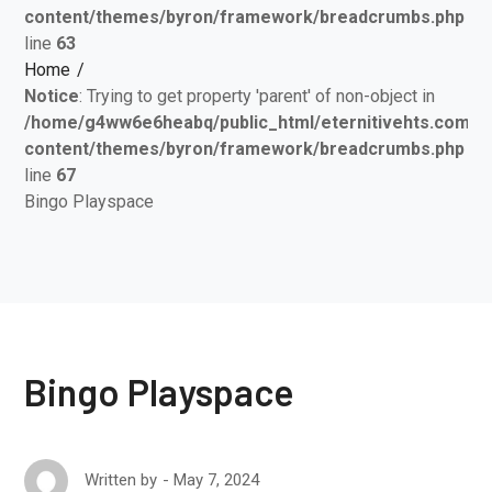
content/themes/byron/framework/breadcrumbs.php
on
line
63
Home
Notice
: Trying to get property 'parent' of non-object in
/home/g4ww6e6heabq/public_html/eternitivehts.com/w
content/themes/byron/framework/breadcrumbs.php
on
line
67
Bingo Playspace
Bingo Playspace
May 7, 2024
Written by