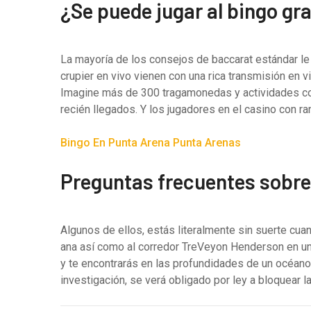
¿Se puede jugar al bingo gra
La mayoría de los consejos de baccarat estándar le 
crupier en vivo vienen con una rica transmisión en 
Imagine más de 300 tragamonedas y actividades con
recién llegados. Y los jugadores en el casino con r
Bingo En Punta Arena Punta Arenas
Preguntas frecuentes sobre 
Algunos de ellos, estás literalmente sin suerte c
ana así como al corredor TreVeyon Henderson en una
y te encontrarás en las profundidades de un océano 
investigación, se verá obligado por ley a bloquear la