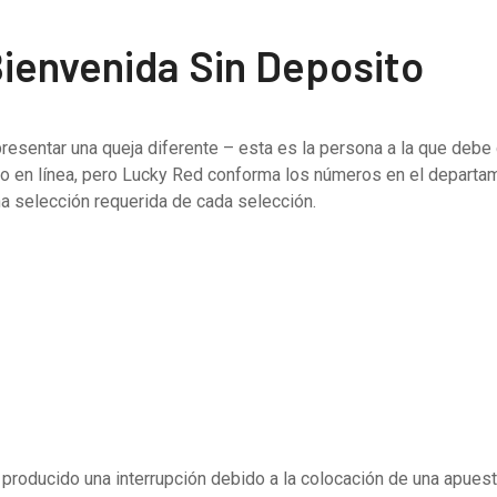
ienvenida Sin Deposito
esentar una queja diferente – esta es la persona a la que debe d
sino en línea, pero Lucky Red conforma los números en el depart
na selección requerida de cada selección.
producido una interrupción debido a la colocación de una apuest