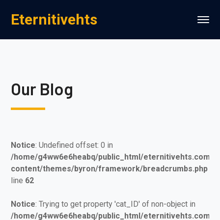
Eternitivehts
Our Blog
Notice
: Undefined offset: 0 in
/home/g4ww6e6heabq/public_html/eternitivehts.com/w
content/themes/byron/framework/breadcrumbs.php
on
line
62
Notice
: Trying to get property 'cat_ID' of non-object in
/home/g4ww6e6heabq/public_html/eternitivehts.com/w