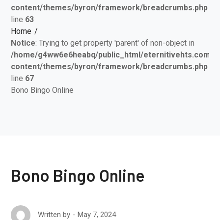
content/themes/byron/framework/breadcrumbs.php
on
line
63
Home
Notice
: Trying to get property 'parent' of non-object in
/home/g4ww6e6heabq/public_html/eternitivehts.com/w
content/themes/byron/framework/breadcrumbs.php
on
line
67
Bono Bingo Online
Bono Bingo Online
May 7, 2024
Written by