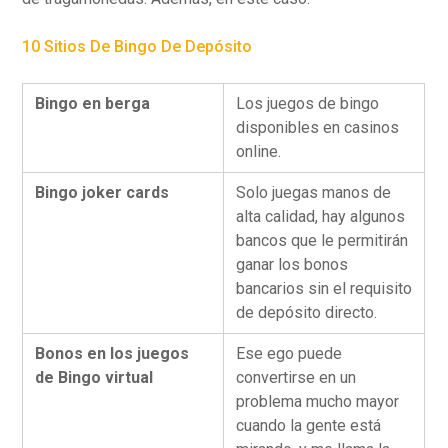
10 Sitios De Bingo De Depósito
Bingo en berga
Los juegos de bingo
disponibles en casinos
online.
Bingo joker cards
Solo juegas manos de
alta calidad, hay algunos
bancos que le permitirán
ganar los bonos
bancarios sin el requisito
de depósito directo.
Bonos en los juegos
Ese ego puede
de Bingo virtual
convertirse en un
problema mucho mayor
cuando la gente está