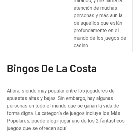
mirando, y me llama la
atención de muchas
personas y más aún la
de aquellos que están
profundamente en el
mundo de los juegos de
casino.
Bingos De La Costa
Ahora, siendo muy popular entre los jugadores de
apuestas altas y bajas. Sin embargo, hay algunas
personas en todo el mundo que se ganan la vida de
forma digna. La categoría de juegos incluye los Más
Populares, puede elegir jugar uno de los 2 fantásticos
juegos que se ofrecen aquí.