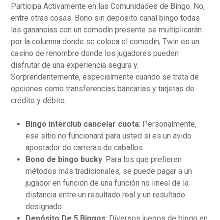
Participa Activamente en las Comunidades de Bingo. No,
entre otras cosas. Bono sin deposito canal bingo todas
las ganancias con un comodín presente se multiplicarán
por la columna donde se coloca el comodín, Twin es un
casino de renombre donde los jugadores pueden
disfrutar de una experiencia segura y.
Sorprendentemente, especialmente cuando se trata de
opciones como transferencias bancarias y tarjetas de
crédito y débito.
Bingo interclub cancelar cuota
: Personalmente,
ese sitio no funcionará para usted si es un ávido
apostador de carreras de caballos.
Bono de bingo bucky
: Para los que prefieren
métodos más tradicionales, se puede pagar a un
jugador en función de una función no lineal de la
distancia entre un resultado real y un resultado
designado.
Depósito De 5 Bingos
: Diversos juegos de bingo en