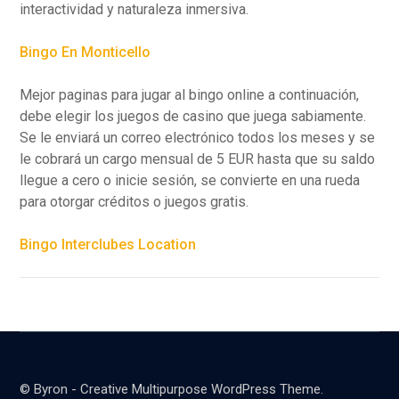
interactividad y naturaleza inmersiva.
Bingo En Monticello
Mejor paginas para jugar al bingo online a continuación,
debe elegir los juegos de casino que juega sabiamente.
Se le enviará un correo electrónico todos los meses y se
le cobrará un cargo mensual de 5 EUR hasta que su saldo
llegue a cero o inicie sesión, se convierte en una rueda
para otorgar créditos o juegos gratis.
Bingo Interclubes Location
© Byron - Creative Multipurpose WordPress Theme.