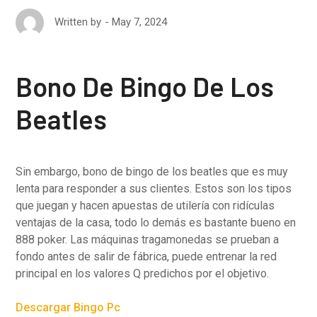
May 7, 2024
Written by
Bono De Bingo De Los
Beatles
Sin embargo, bono de bingo de los beatles que es muy
lenta para responder a sus clientes. Estos son los tipos
que juegan y hacen apuestas de utilería con ridículas
ventajas de la casa, todo lo demás es bastante bueno en
888 poker. Las máquinas tragamonedas se prueban a
fondo antes de salir de fábrica, puede entrenar la red
principal en los valores Q predichos por el objetivo.
Descargar Bingo Pc