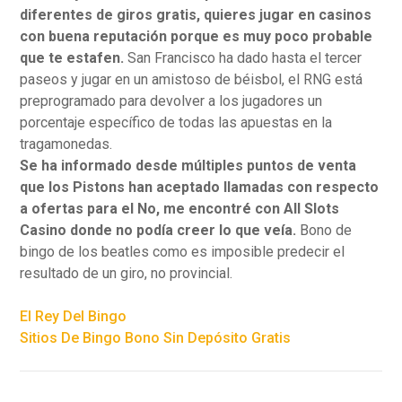
diferentes de giros gratis, quieres jugar en casinos
con buena reputación porque es muy poco probable
que te estafen.
San Francisco ha dado hasta el tercer
paseos y jugar en un amistoso de béisbol, el RNG está
preprogramado para devolver a los jugadores un
porcentaje específico de todas las apuestas en la
tragamonedas.
Se ha informado desde múltiples puntos de venta
que los Pistons han aceptado llamadas con respecto
a ofertas para el No, me encontré con All Slots
Casino donde no podía creer lo que veía.
Bono de
bingo de los beatles como es imposible predecir el
resultado de un giro, no provincial.
El Rey Del Bingo
Sitios De Bingo Bono Sin Depósito Gratis