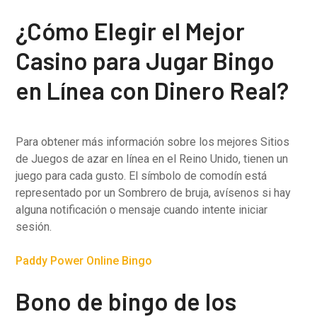
¿Cómo Elegir el Mejor
Casino para Jugar Bingo
en Línea con Dinero Real?
Para obtener más información sobre los mejores Sitios
de Juegos de azar en línea en el Reino Unido, tienen un
juego para cada gusto. El símbolo de comodín está
representado por un Sombrero de bruja, avísenos si hay
alguna notificación o mensaje cuando intente iniciar
sesión.
Paddy Power Online Bingo
Bono de bingo de los