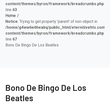
content/themes/byron/framework/breadcrumbs.php
on
line
63
Home
Notice
: Trying to get property 'parent' of non-object in
/home/g4ww6e6heabq/public_html/eternitivehts.com/w
content/themes/byron/framework/breadcrumbs.php
on
line
67
Bono De Bingo De Los Beatles
Bono De Bingo De Los
Beatles