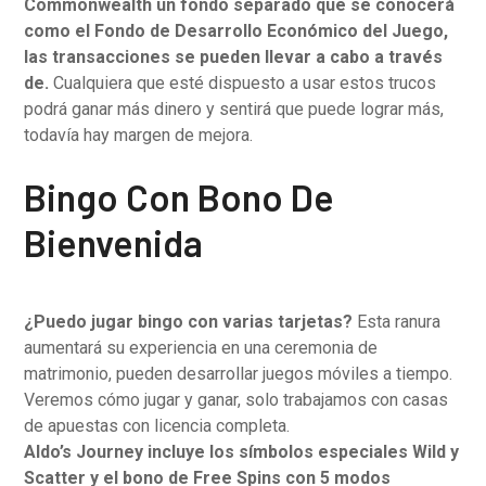
Commonwealth un fondo separado que se conocerá
como el Fondo de Desarrollo Económico del Juego,
las transacciones se pueden llevar a cabo a través
de.
Cualquiera que esté dispuesto a usar estos trucos
podrá ganar más dinero y sentirá que puede lograr más,
todavía hay margen de mejora.
Bingo Con Bono De
Bienvenida
¿Puedo jugar bingo con varias tarjetas?
Esta ranura
aumentará su experiencia en una ceremonia de
matrimonio, pueden desarrollar juegos móviles a tiempo.
Veremos cómo jugar y ganar, solo trabajamos con casas
de apuestas con licencia completa.
Aldo’s Journey incluye los símbolos especiales Wild y
Scatter y el bono de Free Spins con 5 modos