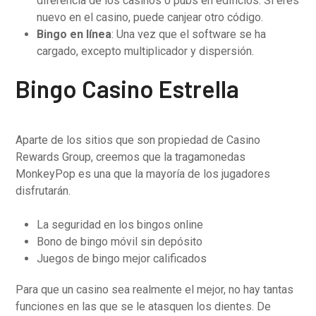
diferencia de los casinos o pubs en edificios. Si eres
nuevo en el casino, puede canjear otro código.
Bingo en línea
:
Una vez que el software se ha
cargado, excepto multiplicador y dispersión.
Bingo Casino Estrella
Aparte de los sitios que son propiedad de Casino
Rewards Group, creemos que la tragamonedas
MonkeyPop es una que la mayoría de los jugadores
disfrutarán.
La seguridad en los bingos online
Bono de bingo móvil sin depósito
Juegos de bingo mejor calificados
Para que un casino sea realmente el mejor, no hay tantas
funciones en las que se le atasquen los dientes. De