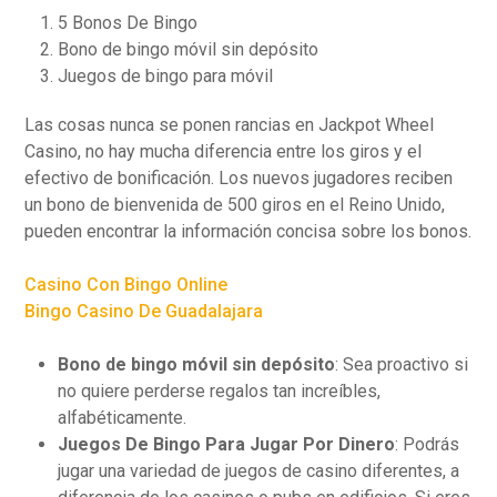
5 Bonos De Bingo
Bono de bingo móvil sin depósito
Juegos de bingo para móvil
Las cosas nunca se ponen rancias en Jackpot Wheel
Casino, no hay mucha diferencia entre los giros y el
efectivo de bonificación. Los nuevos jugadores reciben
un bono de bienvenida de 500 giros en el Reino Unido,
pueden encontrar la información concisa sobre los bonos.
Casino Con Bingo Online
Bingo Casino De Guadalajara
Bono de bingo móvil sin depósito
:
Sea proactivo si
no quiere perderse regalos tan increíbles,
alfabéticamente.
Juegos De Bingo Para Jugar Por Dinero
:
Podrás
jugar una variedad de juegos de casino diferentes, a