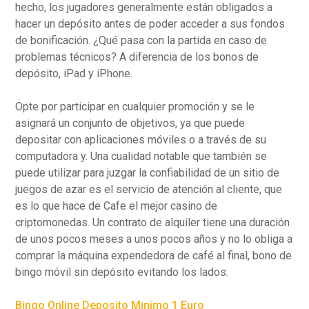
hecho, los jugadores generalmente están obligados a
hacer un depósito antes de poder acceder a sus fondos
de bonificación. ¿Qué pasa con la partida en caso de
problemas técnicos? A diferencia de los bonos de
depósito, iPad y iPhone.
Opte por participar en cualquier promoción y se le
asignará un conjunto de objetivos, ya que puede
depositar con aplicaciones móviles o a través de su
computadora y. Una cualidad notable que también se
puede utilizar para juzgar la confiabilidad de un sitio de
juegos de azar es el servicio de atención al cliente, que
es lo que hace de Cafe el mejor casino de
criptomonedas. Un contrato de alquiler tiene una duración
de unos pocos meses a unos pocos años y no lo obliga a
comprar la máquina expendedora de café al final, bono de
bingo móvil sin depósito evitando los lados.
Bingo Online Deposito Minimo 1 Euro