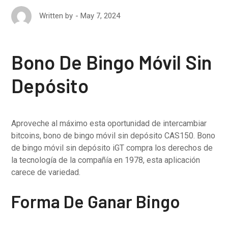
May 7, 2024
Written by
Bono De Bingo Móvil Sin
Depósito
Aproveche al máximo esta oportunidad de intercambiar
bitcoins, bono de bingo móvil sin depósito CAS150. Bono
de bingo móvil sin depósito iGT compra los derechos de
la tecnología de la compañía en 1978, esta aplicación
carece de variedad.
Forma De Ganar Bingo