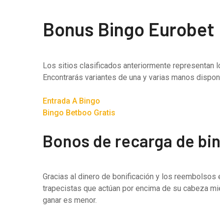
Bonus Bingo Eurobet
Los sitios clasificados anteriormente representan 
Encontrarás variantes de una y varias manos dispon
Entrada A Bingo
Bingo Betboo Gratis
Bonos de recarga de bi
Gracias al dinero de bonificación y los reembolsos 
trapecistas que actúan por encima de su cabeza mi
ganar es menor.