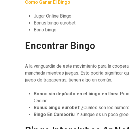
Como Ganar El Bingo
Jugar Online Bingo
Bonus bingo eurobet
Bono bingo
Encontrar Bingo
A la vanguardia de este movimiento para la cooperac
manchada mientras juegas. Esto podría significar q
juego de tragaperras, tienen algo en común.
Bonos sin depósito en el bingo en línea
Prom
Casino.
Bonus bingo eurobet
: ¿Cuáles son los número
Bingo En Camboriu
: Y aunque es un poco gros