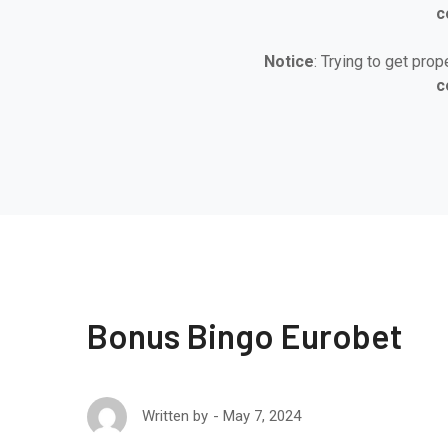
c
Notice
: Trying to get prop
c
Bonus Bingo Eurobet
May 7, 2024
Written by