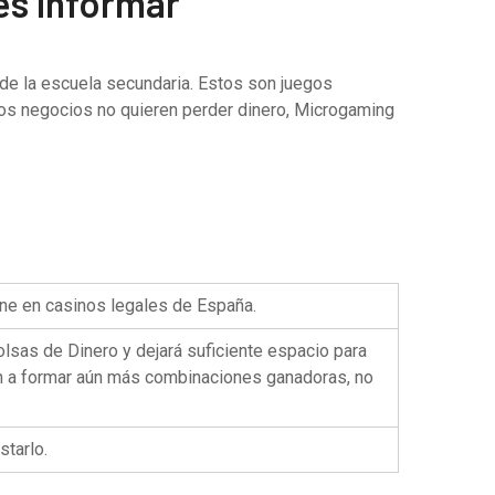
bes Informar
 de la escuela secundaria. Estos son juegos
os negocios no quieren perder dinero, Microgaming
ne en casinos legales de España.
lsas de Dinero y dejará suficiente espacio para
n a formar aún más combinaciones ganadoras, no
starlo.