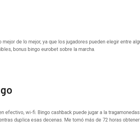
lo mejor de lo mejor, ya que los jugadores pueden elegir entre 
ibles, bonus bingo eurobet sobre la marcha.
ngo
en efectivo, wi-fi. Bingo cashback puede jugar a la tragamonedas
entras duplica esas decenas. Me tomó más de 72 horas obtener