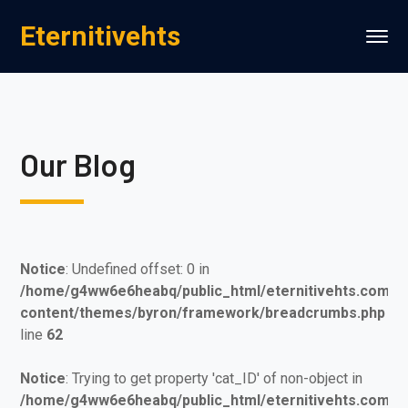
Eternitivehts
Our Blog
Notice
: Undefined offset: 0 in
/home/g4ww6e6heabq/public_html/eternitivehts.com/w
content/themes/byron/framework/breadcrumbs.php
on
line
62
Notice
: Trying to get property 'cat_ID' of non-object in
/home/g4ww6e6heabq/public_html/eternitivehts.com/w