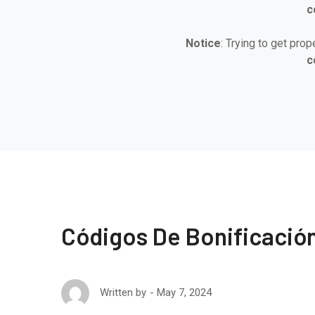
c
Notice
: Trying to get prop
c
Códigos De Bonificación
May 7, 2024
Written by