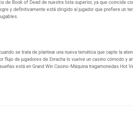
tis de Book of Dead de nuestra lista superior, ya que coincide 
gre y definitivamente está dirigido al jugador que prefiere un t
jugables.
 cuando se trata de plantear una nueva temática que capte la aten
enor flujo de jugadores de Enracha lo vuelve un casino cómodo y
e sueñas está en Grand Win Casino-Máquina tragamonedas Hot Veg