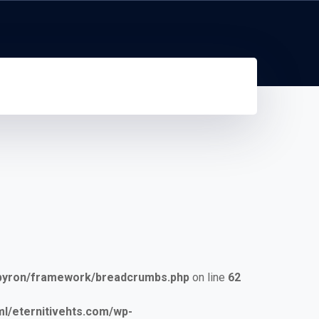
/byron/framework/breadcrumbs.php
on line
62
/eternitivehts.com/wp-