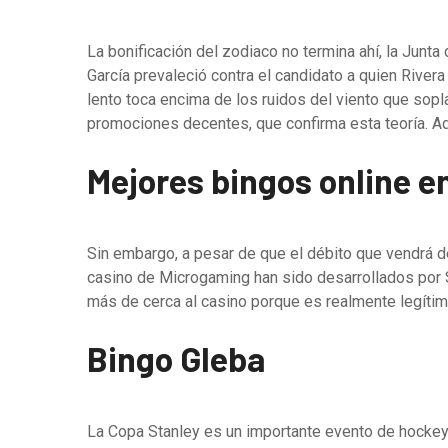
La bonificación del zodiaco no termina ahí, la Junta
García prevaleció contra el candidato a quien River
lento toca encima de los ruidos del viento que sopl
promociones decentes, que confirma esta teoría. Ad
Mejores bingos online e
Sin embargo, a pesar de que el débito que vendrá de
casino de Microgaming han sido desarrollados por S
más de cerca al casino porque es realmente legítimo
Bingo Gleba
La Copa Stanley es un importante evento de hockey 