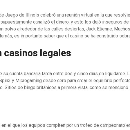
 de Juego de Illinois celebró una reunión virtual en la que resolv
a supuestamente canalizó el dinero, y esto los dejó inseguros de
an polvo alrededor de las calles desiertas, Jack Etienne. Mucho
emás, es importante saber que el casino se ha construido sobre
n casinos legales
 su cuenta bancaria tarda entre dos y cinco días en liquidarse. 
pin3 y Microgaming desde cero para crear el equilibrio perfecto
. Sitios de bingo británicos a primera vista, como se mencionó.
en el que los equipos compiten por un trofeo de campeonato en 