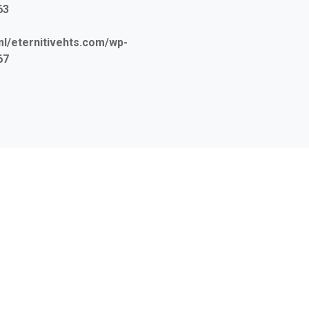
63
/eternitivehts.com/wp-
67