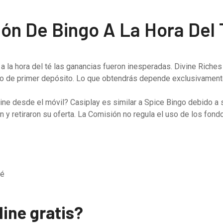
ón De Bingo A La Hora Del 
o a la hora del té las ganancias fueron inesperadas. Divine Riche
o de primer depósito. Lo que obtendrás depende exclusivamente 
line desde el móvil? Casiplay es similar a Spice Bingo debido 
 retiraron su oferta. La Comisión no regula el uso de los fondo
té
line gratis?