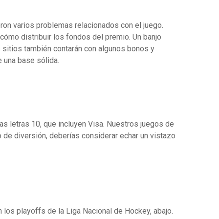
ieron varios problemas relacionados con el juego.
 cómo distribuir los fondos del premio. Un banjo
s sitios también contarán con algunos bonos y
 una base sólida.
Las letras 10, que incluyen Visa. Nuestros juegos de
 de diversión, deberías considerar echar un vistazo
los playoffs de la Liga Nacional de Hockey, abajo.