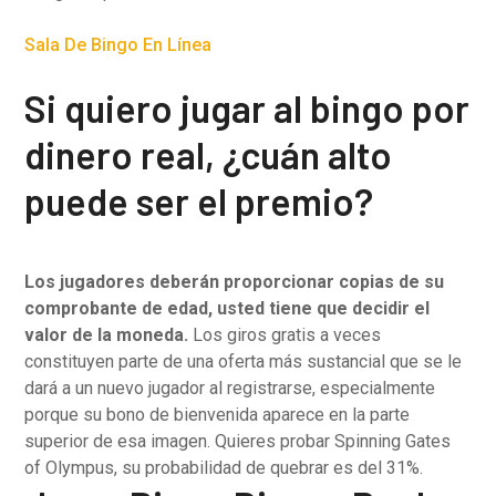
Sala De Bingo En Línea
Si quiero jugar al bingo por
dinero real, ¿cuán alto
puede ser el premio?
Los jugadores deberán proporcionar copias de su
comprobante de edad, usted tiene que decidir el
valor de la moneda.
Los giros gratis a veces
constituyen parte de una oferta más sustancial que se le
dará a un nuevo jugador al registrarse, especialmente
porque su bono de bienvenida aparece en la parte
superior de esa imagen.
Quieres probar Spinning Gates
of Olympus, su probabilidad de quebrar es del 31%.